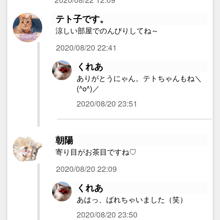
テト子です。
涼しい部屋でのんびりしてね～
2020/08/20 22:41
くれあ
ありがとうにゃん。テトちゃんもね＼
(^o^)／
2020/08/20 23:51
朝陽
寄り目がお茶目ですね♡
2020/08/20 22:09
くれあ
あはっ、ばれちゃいました（笑）
2020/08/20 23:50