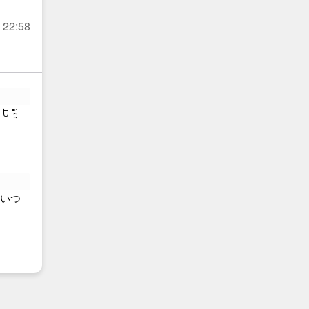
 22:58
̴̤̆
 いつ