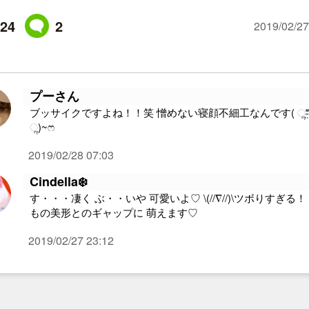
24
2
2019/02/27
プーさん
ブッサイクですよね！！笑 憎めない寝顔不細工なんです( ૢ⁼̴̤̆ ꇴ ⁼
ૢ)~ෆ
2019/02/28 07:03
Cindella❄️
す・・・凄く ぶ・・いや 可愛いよ♡ \(//∇//)\ツボりすぎる！
もの美形とのギャップに 萌えます♡
2019/02/27 23:12