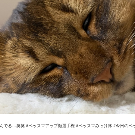
んでる…笑笑 #ペッスマアップ顔選手権 #ペッスマみっけ隊 #今日のペ